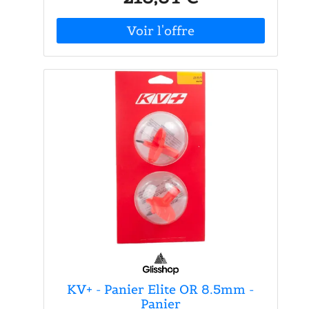
proposons également des accessoires
assortis tels que le porte-serviettes ,
l'anneau porte-serviettes, le crochet
peignoir, le porte-papier toilette et le set
brosse WC. GROHE Start Cube - des
accessoires design élégants pour plus de
style et de confort dans la salle de bain.
KV+ - Panier Elite OR 8.5mm -
Panier