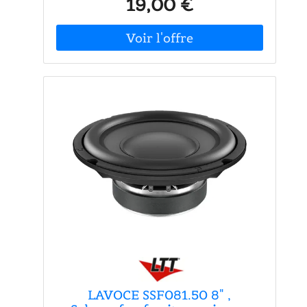
19,00 €
l'intérieur de votre chambre à votre guise
! Où coller cet autocollant déco ? Cet
autocollant déco sera parfait dans une
chambre d'ado
LAVOCE SSF081.50 8" ,