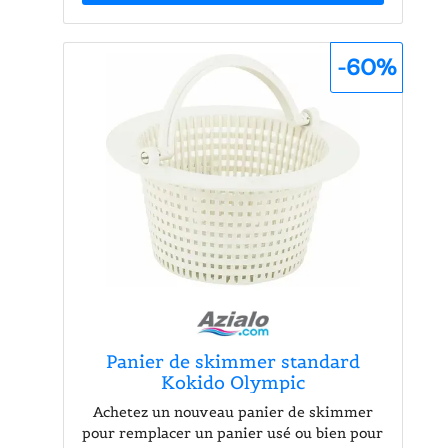
en étoile et un flux d'air chaud pour
garantir des plats croustillants à
l'extérieur et tendres à l'intérieur. Avec
-60%
une puissance de 2450 W et une capacité
totale de 7,1 L, cet appareil est idéal pour
préparer des repas en famille. Le
séparateur amovible permet de
transformer les deux paniers de 3,55 L en
un seul panier XXL, offrant ainsi une
flexibilité inégalée. Grâce à l'écran tactile
avec 6 préréglages, la cuisson devient un
jeu d'enfant, permettant de choisir
facilement entre différentes méthodes de
cuisson comme le grill ou le rôtissage.
Confort et Efficacité au Quotidien Cet
Airfryer est conçu pour simplifier votre
quotidien. La fonction synchronisation
Panier de skimmer standard
assure que vos plats soient prêts en même
Kokido Olympic
temps, tandis que la fonction réchauffage
vous permet de profiter de vos restes en
Achetez un nouveau panier de skimmer
quelques minutes. Avec une économie
pour remplacer un panier usé ou bien pour
d'énergie allant jusqu'à 70 % par rapport à