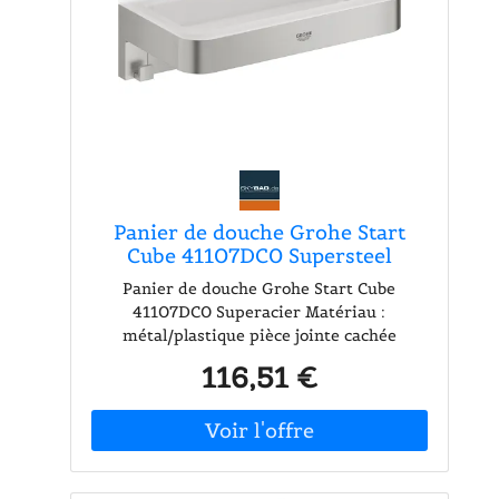
Panier de douche Grohe Start
Cube 41107DC0 Supersteel
Panier de douche Grohe Start Cube
41107DC0 Superacier Matériau :
métal/plastique pièce jointe cachée
Surface GROHE Long Life Convient pour le
116,51 €
perçage (vis et chevilles incluses) ou le
collage (veuillez commander la colle
GROHE QuickGlue A2 41 128 000
séparément) Le panier de douche GROHE
Start Cube est élégant et étonnamment
facile à assembler. Il enrichit votre salle de