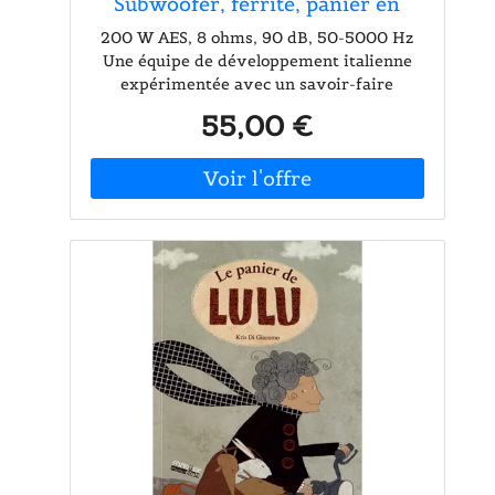
Subwoofer, ferrite, panier en
acier - Subwoofers hi-fi
200 W AES, 8 ohms, 90 dB, 50-5000 Hz
Une équipe de développement italienne
expérimentée avec un savoir-faire
exceptionnel, Un climat d'innovation vécu,
55,00 €
Un design italien élégant et remarquable,
Les normes les plus élevées et des outils
de test exceptionnels, Des installations de
production modernes et efficaces avec un
haut degré d'automatisation, Excellent
système d'assurance qualité, Une
logistique efficace, Certification ISO 9001,
Capacité de charge nominale: 200 W AES,
Programme de résistance: 400 W, Gamme
de fréquences: 50 - 500 Hz, Sensibilité: 90
dB, Impédance: 8 ohms, Haut-parleur:
Woofer (8") d'environ 20 cm avec aimant
en ferriteMatériau du panier: acierBobine
acoustique du grave (1,5") env. 4 cm, Poids:
2,52 kg